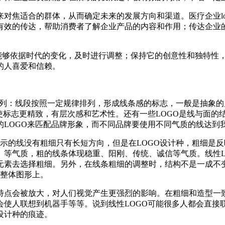
对焦适合的群体，从而确定未来的发展方向和渠道。医疗企业lo
效的传达，帮助消费者了解企业产品的内容和作用；传达企业的核
且能够依据时代的变化，及时进行调整；保持它的创意性和独特性
的人喜爱和信赖。
排列：线段按照一定规律排列，形成线条感的标志，一般是抽象
使标志更精致，有层次感和艺术性。还有一些LOGO是线与面的
LOGO来匹配品牌形象，而不同品牌要使用不同气质的线达到
示的线没有粗细只有长短方向，但是在LOGO设计种，粗细是
、等气质，粗的线条体现稳重、阳刚、传统、诚信等气质。线性L
元素去选择粗细。另外，在线条粗细的调整时，结构不是一成不
在整体图形上。
特点会被放大，对人们视觉产生更强烈的影响。在粗细和造型一
使人联想到机器手等等。说到线性LOGO可能很多人都会直接联
设计种的痕迹。