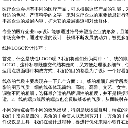
医疗企业会拥有不同的医疗产品，可以根据这些产品的功能，来
舒适的色彩、严谨科学的文字；来对医疗企业的重要信息进行有
丰富企业的发展内容，扩大它的发展渠道和对焦群体。
专业的医疗企业logo设计能够通过符号来塑造企业的形象，
市场竞争中，通过专业的设计，获得不断发展的动力，被更多
线性LOGO设计技巧：
首先，什么是线性LOGO呢？我们将他们分为两种：1、线的
LOGO，这种标志既能交代结构走向，又方便处理很多细节，
运用点线面哪种构成方式，我们的目的都是为了设计一个好看的
线条的气质主要表现在一下几个方面：1、线的粗细几何学所表
影响图形气质，细的线条体现简约、高端、高雅、文艺、女性
调整不同的粗细，选择最合适的品牌调性的粗度，并不是根据
适。2、线的端点线段的端点也会反映线条的气质，从而映射
不同的端点会有不同的效果出现，特别是线段重复时，端点的
我们手指尖是圆的，尖角的手会使人联想到剪刀手，方角的手会
件仅仅是工具，我们在设计过程种，要进行优化来减小软件在